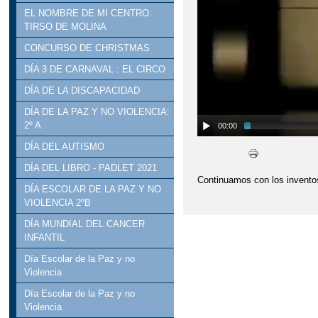
EL NOMBRE DE MI CENTRO:
TIRSO DE MOLINA
CONCURSO DE CHRISTMAS
DÍA 3 DE CARNAVAL : EL CIRCO
DÍA DE LA DISCAPACIDAD
DÍA DE LA PAZ Y NO VIOLENCIA:
2º A
00:00
DÍA DEL AUTISMO
DÍA DEL LIBRO - PADLET 2021
Continuamos con los invento
DÍA ESCOLAR DE LA PAZ Y NO
VIOLENCIA 2ºB
DÍA MUNDIAL DEL CANCER
INFANTIL
Día Escolar de la Paz y no
Violencia
Día Escolar de la Paz y no
Violencia