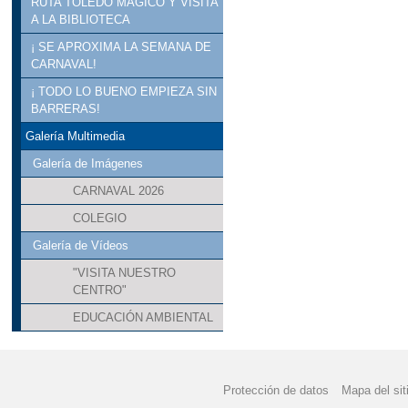
RUTA TOLEDO MÁGICO Y VISITA
A LA BIBLIOTECA
¡ SE APROXIMA LA SEMANA DE
CARNAVAL!
¡ TODO LO BUENO EMPIEZA SIN
BARRERAS!
Galería Multimedia
Galería de Imágenes
CARNAVAL 2026
COLEGIO
Galería de Vídeos
"VISITA NUESTRO
CENTRO"
EDUCACIÓN AMBIENTAL
Protección de datos
Mapa del sit