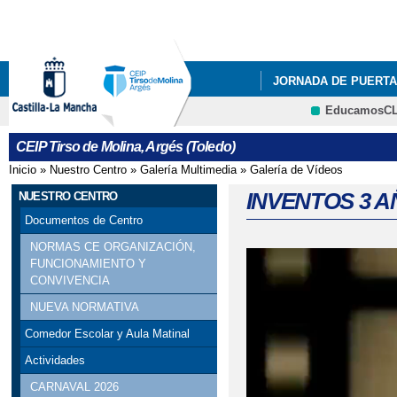
Pa
co
pri
JORNADA DE PUERTA
EducamosC
INFÓRMATE
BUZÓ
CRFP
CEIP Tirso de Molina, Argés (Toledo)
CARRERA SOLIDARIA
Inicio
»
Nuestro Centro
»
Galería Multimedia
»
Galería de Vídeos
Se encuentra usted aquí
DÍA INTERNACIONAL 
INVENTOS 3 A
NUESTRO CENTRO
Documentos de Centro
GANADORA CONCURSO
NORMAS CE ORGANIZACIÓN,
FUNCIONAMIENTO Y
PODCAST ALUMNOS 6
CONVIVENCIA
TODOS POR LA PAZ
NUEVA NORMATIVA
Comedor Escolar y Aula Matinal
INAGURACIÓN PISTA 
Actividades
LUNES Y MARTES DE 
CARNAVAL 2026