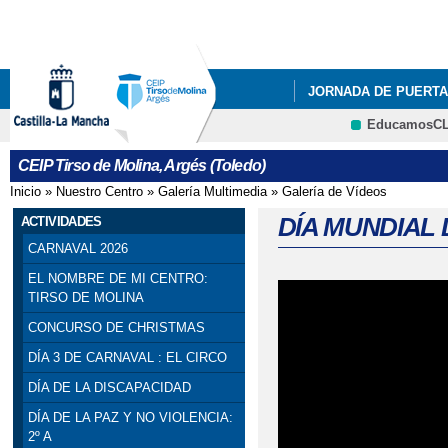
Pa
co
pri
JORNADA DE PUERTA
EducamosC
INFÓRMATE
BUZÓ
CRFP
CEIP Tirso de Molina, Argés (Toledo)
CARRERA SOLIDARIA
Inicio
»
Nuestro Centro
»
Galería Multimedia
»
Galería de Vídeos
Se encuentra usted aquí
DÍA INTERNACIONAL 
DÍA MUNDIAL 
ACTIVIDADES
CARNAVAL 2026
GANADORA CONCURSO
EL NOMBRE DE MI CENTRO:
TIRSO DE MOLINA
PODCAST ALUMNOS 6
CONCURSO DE CHRISTMAS
TODOS POR LA PAZ
DÍA 3 DE CARNAVAL : EL CIRCO
DÍA DE LA DISCAPACIDAD
INAGURACIÓN PISTA 
DÍA DE LA PAZ Y NO VIOLENCIA:
LUNES Y MARTES DE 
2º A