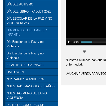
DÍA DEL AUTISMO
DÍA DEL LIBRO - PADLET 2021
DÍA ESCOLAR DE LA PAZ Y NO
VIOLENCIA 2ºB
DÍA MUNDIAL DEL CANCER
INFANTIL
Día Escolar de la Paz y no
00:00
Violencia
Día Escolar de la Paz y no
Violencia
Nuestros alumnos han querido
enfermedad.
EL ARTE Y EL CARNAVAL
HALLOWEN
¡MUCHA FUERZA PARA TO
NOS VAMOS A ANDORRA
NUESTRAS MASCOTAS: 3 AÑOS
NUESTRO MURO DE LA NO
VIOLENCIA
PADLETS CONCURSO DE