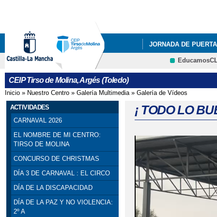
Pa
co
pri
JORNADA DE PUERTA
EducamosC
INFÓRMATE
BUZÓ
CRFP
CEIP Tirso de Molina, Argés (Toledo)
CARRERA SOLIDARIA
Inicio
»
Nuestro Centro
»
Galería Multimedia
»
Galería de Vídeos
Se encuentra usted aquí
DÍA INTERNACIONAL 
¡ TODO LO BU
ACTIVIDADES
CARNAVAL 2026
GANADORA CONCURSO
EL NOMBRE DE MI CENTRO:
TIRSO DE MOLINA
PODCAST ALUMNOS 6
CONCURSO DE CHRISTMAS
TODOS POR LA PAZ
DÍA 3 DE CARNAVAL : EL CIRCO
DÍA DE LA DISCAPACIDAD
INAGURACIÓN PISTA 
DÍA DE LA PAZ Y NO VIOLENCIA:
LUNES Y MARTES DE 
2º A