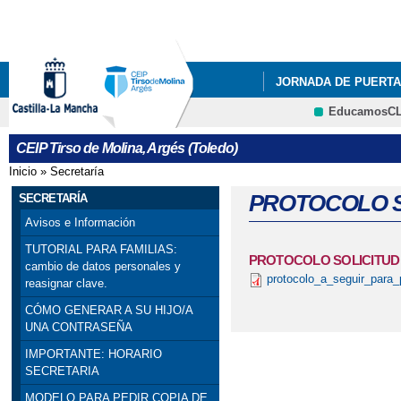
Pa
co
pri
JORNADA DE PUERTA
EducamosC
INFÓRMATE
BUZÓ
CRFP
CEIP Tirso de Molina, Argés (Toledo)
CARRERA SOLIDARIA
Inicio
»
Secretaría
Se encuentra usted aquí
DÍA INTERNACIONAL 
PROTOCOLO S
SECRETARÍA
Avisos e Información
GANADORA CONCURSO
TUTORIAL PARA FAMILIAS:
PROTOCOLO SOLICITUD
cambio de datos personales y
PODCAST ALUMNOS 6
protocolo_a_seguir_para
reasignar clave.
TODOS POR LA PAZ
CÓMO GENERAR A SU HIJO/A
UNA CONTRASEÑA
INAGURACIÓN PISTA 
IMPORTANTE: HORARIO
SECRETARIA
LUNES Y MARTES DE 
MODELO PARA PEDIR COPIA DE