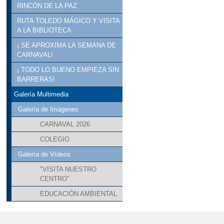
RINCÓN DE LA PAZ
RUTA TOLEDO MÁGICO Y VISITA
A LA BIBLIOTECA
¡ SE APROXIMA LA SEMANA DE
CARNAVAL!
¡ TODO LO BUENO EMPIEZA SIN
BARRERAS!
Galería Multimedia
Galería de Imágenes
CARNAVAL 2026
COLEGIO
Galería de Vídeos
"VISITA NUESTRO
CENTRO"
EDUCACIÓN AMBIENTAL