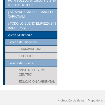
RUTA TOLEDO MÁGICO Y VISITA
A LA BIBLIOTECA
¡ SE APROXIMA LA SEMANA DE
CARNAVAL!
¡ TODO LO BUENO EMPIEZA SIN
BARRERAS!
Galería Multimedia
Galería de Imágenes
CARNAVAL 2026
COLEGIO
Galería de Vídeos
"VISITA NUESTRO
CENTRO"
EDUCACIÓN AMBIENTAL
Protección de datos
Mapa del sit