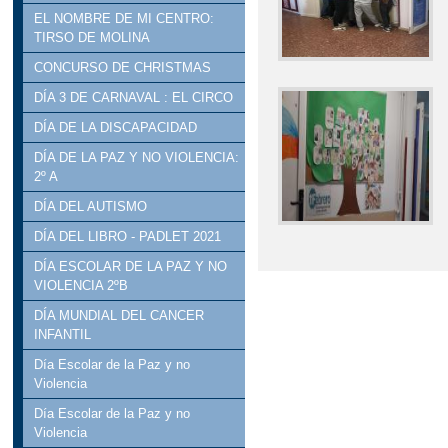
EL NOMBRE DE MI CENTRO:
TIRSO DE MOLINA
CONCURSO DE CHRISTMAS
DÍA 3 DE CARNAVAL : EL CIRCO
DÍA DE LA DISCAPACIDAD
DÍA DE LA PAZ Y NO VIOLENCIA:
2º A
DÍA DEL AUTISMO
DÍA DEL LIBRO - PADLET 2021
DÍA ESCOLAR DE LA PAZ Y NO
VIOLENCIA 2ºB
DÍA MUNDIAL DEL CANCER
INFANTIL
Día Escolar de la Paz y no
Violencia
Día Escolar de la Paz y no
Violencia