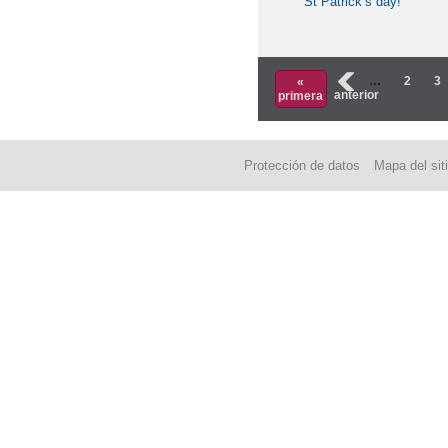
St Patrick’s day!
‹
…
2
3
«
anterior
primera
Protección de datos
Mapa del sit